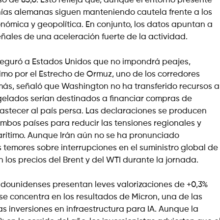
 de 85,0. Esto refleja que, aunque el entorno presente
ñías alemanas siguen manteniendo cautela frente a los
nómica y geopolítica. En conjunto, los datos apuntan a
ñales de una aceleración fuerte de la actividad.
seguró a Estados Unidos que no impondrá peajes,
timo por el Estrecho de Ormuz, uno de los corredores
ás, señaló que Washington no ha transferido recursos a
ngelados serían destinados a financiar compras de
stecer al país persa. Las declaraciones se producen
ambos países para reducir las tensiones regionales y
arítimo. Aunque Irán aún no se ha pronunciado
os temores sobre interrupciones en el suministro global de
los precios del Brent y del WTI durante la jornada.
stadounidenses presentan leves valorizaciones de +0,3%
 se concentra en los resultados de Micron, una de las
 inversiones en infraestructura para IA. Aunque la