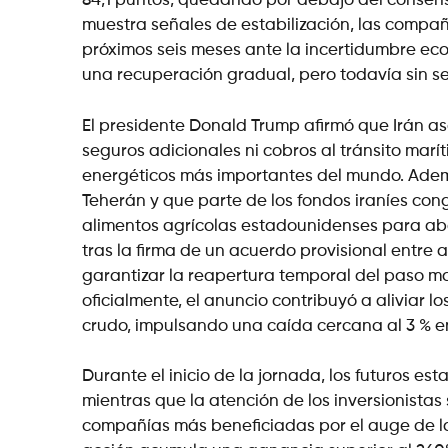
84,1 puntos, quedando por debajo del consenso
muestra señales de estabilización, las compa
próximos seis meses ante la incertidumbre eco
una recuperación gradual, pero todavía sin se
El presidente Donald Trump afirmó que Irán a
seguros adicionales ni cobros al tránsito marí
energéticos más importantes del mundo. Adem
Teherán y que parte de los fondos iraníes co
alimentos agrícolas estadounidenses para aba
tras la firma de un acuerdo provisional entre 
garantizar la reapertura temporal del paso m
oficialmente, el anuncio contribuyó a aliviar l
crudo, impulsando una caída cercana al 3 % en 
Durante el inicio de la jornada, los futuros e
mientras que la atención de los inversionistas
compañías más beneficiadas por el auge de las