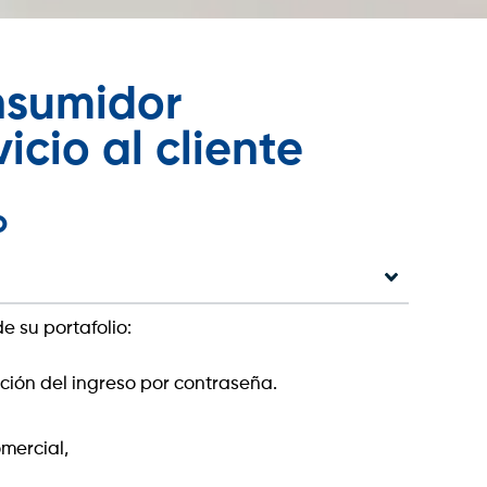
nsumidor
icio al cliente
o
e su portafolio:
ción del ingreso por contraseña.
omercial,