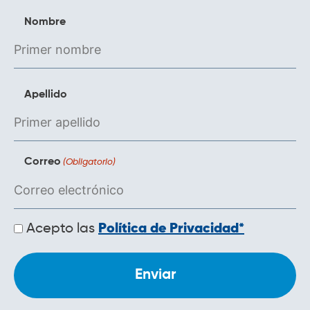
Nombre
Apellido
Correo
(Obligatorio)
Políticas
Acepto las
Política de Privacidad*
de
privacidad