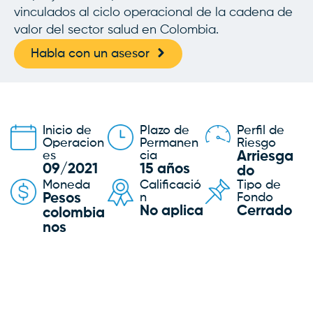
vinculados al ciclo operacional de la cadena de
valor del sector salud en Colombia.
Habla con un asesor
Inicio de
Plazo de
Perfil de
Operacion
Permanen
Riesgo
es
cia
Arriesga
09/2021
15 años
do
Moneda
Calificació
Tipo de
Pesos
n
Fondo
No aplica
Cerrado
colombia
nos