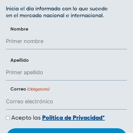
Inicia el día informado con lo que sucede
en el mercado nacional e internacional.
Nombre
Apellido
Correo
(Obligatorio)
Políticas
Acepto las
Política de Privacidad*
de
privacidad