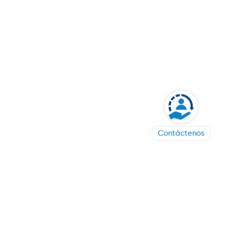
Horarios para
realizar
movimientos
Aportes:
8:00am a
4:00pm en días
hábiles.
Redenciones:
8:00am y las
12:00pm en día
Contáctenos
hábiles, No
obstante que el
Fondo es de
naturaleza
cerrado, es decir,
que el inversionista
sólo podría redimir
totalmente su