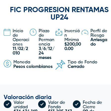
FIC PROGRESION RENTAMAS
UP24
Inicio
Plazo
Inversió
Perfil de
de
de
n
Riesgo
Operaci
Perman
Mínima
Arriesga
ones
encia
$200,00
do
11/02/2
3/6/12/
0.00
010
24
meses
Moneda
Tipo de Fondo
Pesos colombianos
Cerrado
Valoración diaria
Valor
Valor de
Fecha de
unidad
Fondo
Cierre