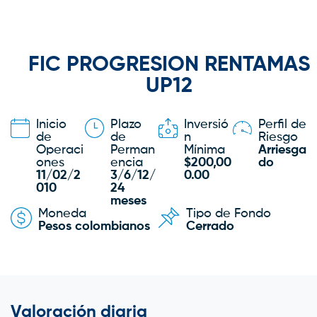
FIC PROGRESION RENTAMAS
UP12
Inicio
Plazo
Inversió
Perfil de
de
de
n
Riesgo
Operaci
Perman
Mínima
Arriesga
ones
encia
$200,00
do
11/02/2
3/6/12/
0.00
010
24
meses
Moneda
Tipo de Fondo
Pesos colombianos
Cerrado
Valoración diaria