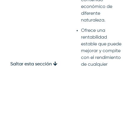
contenido
económico de
diferente
naturaleza.
Ofrece una
rentabilidad
estable que puede
mejorar y compite
con el rendimiento
Saltar esta sección
de cualquier
portafolio de
inversión con
activos
tradicionales del
mercado de
valores.
El derecho de
redención parcial
o total de la