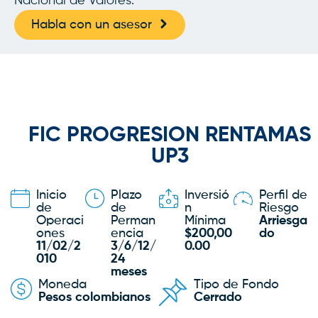
Nacional de Valores.
Habla con un asesor
FIC PROGRESION RENTAMAS
UP3
Inicio
Plazo
Inversió
Perfil de
de
de
n
Riesgo
Operaci
Perman
Mínima
Arriesga
ones
encia
$200,00
do
11/02/2
3/6/12/
0.00
010
24
meses
Moneda
Tipo de Fondo
Pesos colombianos
Cerrado