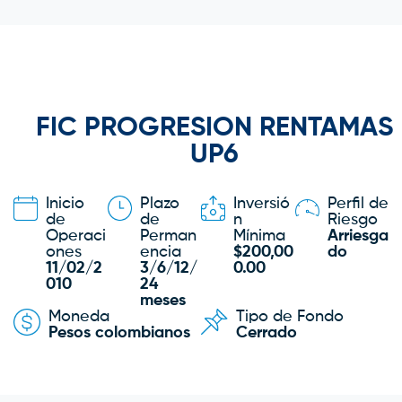
FIC PROGRESION RENTAMAS
UP6
Inicio
Plazo
Inversió
Perfil de
de
de
n
Riesgo
Operaci
Perman
Mínima
Arriesga
ones
encia
$200,00
do
11/02/2
3/6/12/
0.00
010
24
meses
Moneda
Tipo de Fondo
Pesos colombianos
Cerrado