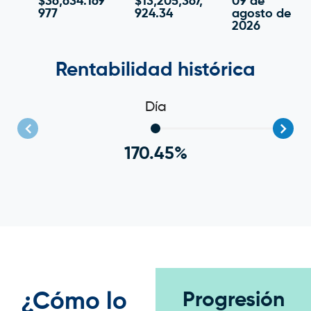
$36,634.169
$13,205,367,
09 de
977
924.34
agosto de
2026
Rentabilidad histórica
Día
170.45%
¿Cómo lo
Progresión