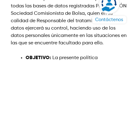
todas las bases de datos registradas PROGRESIÓN
Sociedad Comisionista de Bolsa, quien en su
Contáctenos
calidad de Responsable del tratamiento de los
datos ejercerá su control, haciendo uso de los
datos personales únicamente en las situaciones en
las que se encuentre facultado para ello.
OBJETIVO:
La presente política
PROGRESIÓN SCB, tiene como finalidad
establecer los criterios para la recolección,
almacenamiento, uso, circulación y
supresión de datos personales con el
propósito de garantizar que sus clientes,
contratistas, empleados y terceros en
general, puedan conocer, incluir, actualizar,
rectificar y excluir la información personal
contenida y tratada en las bases de datos,
sistemas y programas de PROGRESIÓN SCB.