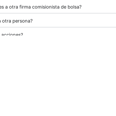
s a otra firma comisionista de bolsa?
a otra persona?
 acciones?
cciones?
Nombre
rama
Correo
(Obligatorio)