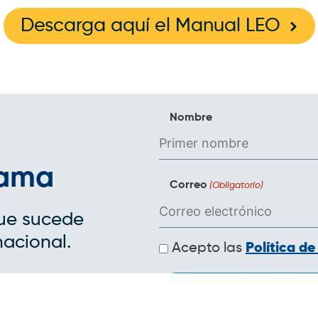
Descarga aquí el Manual LEO
Nombre
rama
Correo
(Obligatorio)
que sucede
nacional.
Políticas
Acepto las
Política de
de
privacidad