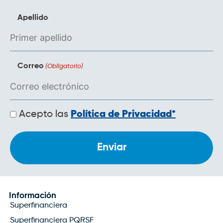
Apellido
Correo
(Obligatorio)
Políticas
Acepto las
Política de Privacidad*
de
privacidad
Información
Superfinanciera
Superfinanciera PQRSF