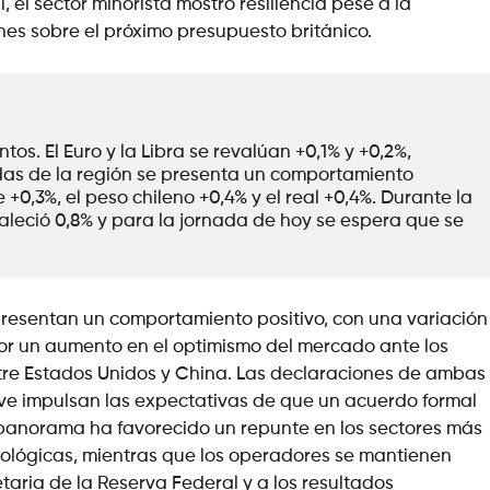
el sector minorista mostró resiliencia pese a la
es sobre el próximo presupuesto británico.
s. El Euro y la Libra se revalúan +0,1% y +0,2%, 
das de la región se presenta un comportamiento 
0,3%, el peso chileno +0,4% y el real +0,4%. Durante la 
aleció 0,8% y para la jornada de hoy se espera que se 
presentan un comportamiento positivo, con una variación
por un aumento en el optimismo del mercado ante los
tre Estados Unidos y China. Las declaraciones de ambas
ve impulsan las expectativas de que un acuerdo formal
 panorama ha favorecido un repunte en los sectores más
nológicas, mientras que los operadores se mantienen
taria de la Reserva Federal y a los resultados