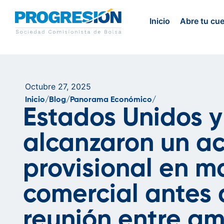
Inicio
Abre tu cu
Octubre 27, 2025
Inicio/
Blog/
Panorama Económico/
Estados Unidos y
alcanzaron un a
provisional en m
comercial antes 
reunión entre a