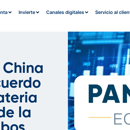
enta
Invierte
Canales digitales
Servicio al clien
 China
cuerdo
ateria
de la
mbos