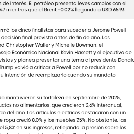
de interés. El petróleo presenta leves cambios con el 
WTI variando -0,05% ubicándose en USD 61,47 mientras que el Brent -0,02% llegando a USD 65,93.      
rmó los cinco finalistas para suceder a Jerome Powell
decisión final prevista antes de fin de año. Los
ed Christopher Waller y Michelle Bowman, el
sejo Económico Nacional Kevin Hassett y el ejecutivo de
evistas y planea presentar una terna al presidente Donal
ump volvió a criticar a Powell por no reducir con
ró su intención de reemplazarlo cuando su mandato
ido mantuvieron su fortaleza en septiembre de 2025,
tos no alimentarios, que crecieron 3,6% interanual,
o del año. Los artículos eléctricos destacaron con un
 ropa creció 8,0% y los muebles 7,5%. No obstante, las
 5,8% en sus ingresos, reflejando la presión sobre los