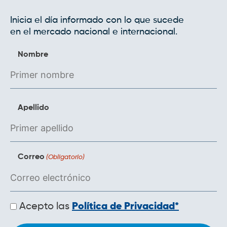
Inicia el día informado con lo que sucede
en el mercado nacional e internacional.
Nombre
Apellido
Correo
(Obligatorio)
Políticas
Acepto las
Política de Privacidad*
de
privacidad