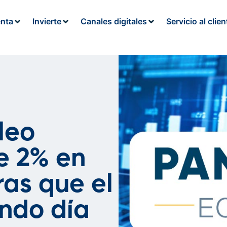
enta
Invierte
Canales digitales
Servicio al clien
leo
e 2% en
ras que el
undo día