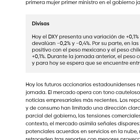
primera mujer primer ministro en el gobierno j
Divisas
Hoy el DXY presenta una variación de +0,1% u
devalúan -0,2% y -0,4%. Por su parte, en la
positivo con el peso mexicano y el peso chi
+0,1%. Durante la jornada anterior, el peso 
y para hoy se espera que se encuentre entre
Hoy los futuros accionarios estadounidenses no
jornada. El mercado opera con tono cauteloso 
noticias empresariales más recientes. Los rep
y de consumo han limitado una dirección clara
parcial del gobierno, las tensiones comerciale
contexto, el mercado asimila señales dispares
potenciales acuerdos en servicios en la nube, 
retroceden tras reportes con menores proyecci