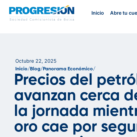
Inicio
Abre tu cu
Octubre 22, 2025
Inicio/
Blog/
Panorama Económico/
Precios del petró
avanzan cerca d
la jornada mient
oro cae por seg