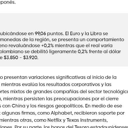
aponés.
bicándose en 99,06 puntos. El Euro y la Libra se 
s monedas de la región, se presenta un comportamiento 
leno revaluándose +0,2% mientras que el real varía 
colombiano se debilitó ligeramente 0,2% frente al dólar 
 $3.850 - $3.920. 
 presentan variaciones significativas al inicio de la
mientras evalúa los resultados corporativos y las
ortes mixtos de grandes compañías del sector tecnológic
, mientras persisten las preocupaciones por el cierre
s con China y los riesgos geopolíticos. En medio de ese
: algunas firmas, como Alphabet, recibieron soporte por
mientras otras, como Netflix y Texas Instruments,
ones. Por su parte, los bonos del Tesoro estadounidense