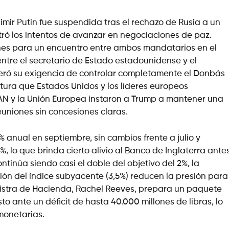
mir Putin fue suspendida tras el rechazo de Rusia a un
stró los intentos de avanzar en negociaciones de paz.
nes para un encuentro entre ambos mandatarios en el
entre el secretario de Estado estadounidense y el
iteró su exigencia de controlar completamente el Donbás
tura que Estados Unidos y los líderes europeos
TAN y la Unión Europea instaron a Trump a mantener una
reuniones sin concesiones claras.
% anual en septiembre, sin cambios frente a julio y
, lo que brinda cierto alivio al Banco de Inglaterra ante
ntinúa siendo casi el doble del objetivo del 2%, la
ión del índice subyacente (3,5%) reducen la presión para
nistra de Hacienda, Rachel Reeves, prepara un paquete
to ante un déficit de hasta 40.000 millones de libras, lo
monetarias.