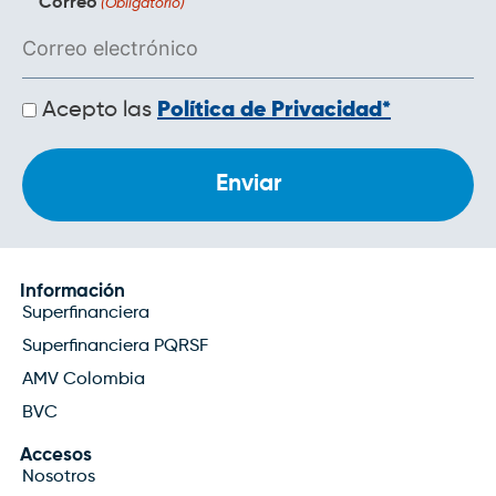
Correo
(Obligatorio)
Políticas
Acepto las
Política de Privacidad*
de
privacidad
Información
Superfinanciera
Superfinanciera PQRSF
AMV Colombia
BVC
Accesos
Nosotros