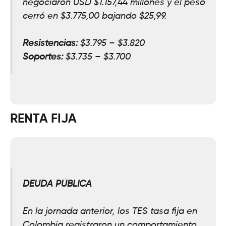
negociaron USD $1.157,
44
millones y el pesó
cerró en $3.775,00 bajando $
25,99.
Resistencias:
$3.795 – $3.820
Soportes:
$3
.
735 – $3.700
RENTA FIJA
DEUDA PÚBLICA
En la jornada anterior, los TES tasa fija en
Colombia registraron un comportamiento