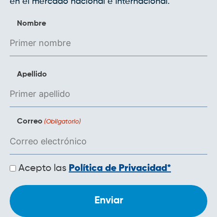
en el mercado nacional e internacional.
Nombre
Apellido
Correo
(Obligatorio)
Políticas
Acepto las
Política de Privacidad*
de
privacidad