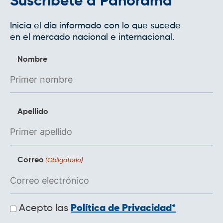
Suscríbete a Panorama
Inicia el día informado con lo que sucede
en el mercado nacional e internacional.
Nombre
Apellido
Correo
(Obligatorio)
Políticas
Acepto las
Política de Privacidad*
de
privacidad