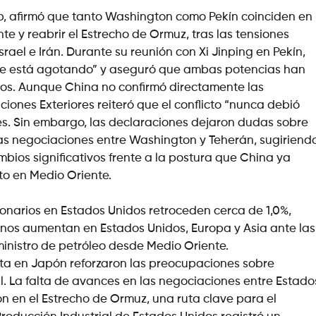
p, afirmó que tanto Washington como Pekín coinciden en
 y reabrir el Estrecho de Ormuz, tras las tensiones
srael e Irán. Durante su reunión con Xi Jinping en Pekín,
se está agotando” y aseguró que ambas potencias han
cos. Aunque China no confirmó directamente las
ciones Exteriores reiteró que el conflicto “nunca debió
nes. Sin embargo, las declaraciones dejaron dudas sobre
las negociaciones entre Washington y Teherán, sugiriend
bios significativos frente a la postura que China ya
to en Medio Oriente.
ccionarios en Estados Unidos retroceden cerca de 1,0%,
anos aumentan en Estados Unidos, Europa y Asia ante las
inistro de petróleo desde Medio Oriente.
sta en Japón reforzaron las preocupaciones sobre
al. La falta de avances en las negociaciones entre Estado
ión en el Estrecho de Ormuz, una ruta clave para el