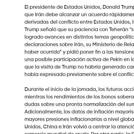
El presidente de Estados Unidos, Donald Trum
que Irán debe alcanzar un acuerdo rápidamente
derivadas del conflicto entre Estados Unidos, I
Trump señaló que su paciencia con Teherán “
logrado avances en distintos temas geopolíti
declaraciones sobre Irán, su Ministerio de Rela
haber ocurrido” y pidió poner fin a las tensio
una posible participación activa de Pekín en 
que la visita de Trump no habría generado cam
había expresado previamente sobre el conflic
Durante el inicio de la jornada, los futuros a
mientras los rendimientos de los bonos sober
dudas sobre una pronta normalización del sum
Adicionalmente, los datos de inflación mayori
mayores presiones inflacionarias a nivel glob
Unidos, China e Irán volvió a centrar la atenc