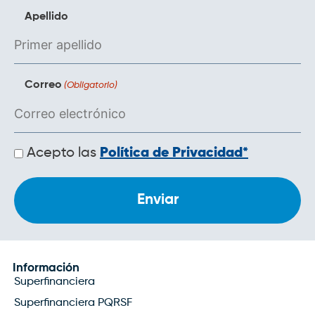
Apellido
Correo
(Obligatorio)
Políticas
Acepto las
Política de Privacidad*
de
privacidad
Información
Superfinanciera
Superfinanciera PQRSF