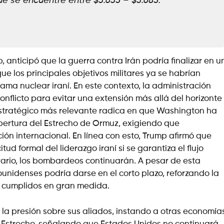
ue se encuentre entre $3.635 – $3.685.
 anticipó que la guerra contra Irán podría finalizar en u
 los principales objetivos militares ya se habrían
ama nuclear iraní. En este contexto, la administración
nflicto para evitar una extensión más allá del horizonte
 estratégico más relevante radica en que Washington ha
pertura del Estrecho de Ormuz, exigiendo que
ón internacional. En línea con esto, Trump afirmó que
tud formal del liderazgo iraní si se garantiza el flujo
trario, los bombardeos continuarán. A pesar de esta
ounidenses podría darse en el corto plazo, reforzando la
do cumplidos en gran medida.
 la presión sobre sus aliados, instando a otras economía