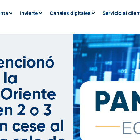
enta
Invierte
Canales digitales
Servicio al clien
encionó
 la
 Oriente
en 2 o 3
n cese al