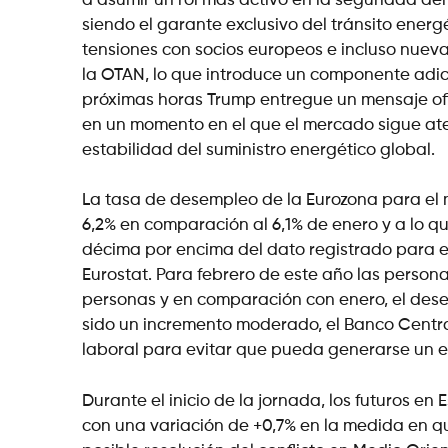
a asumir un rol más activo en la seguridad de
siendo el garante exclusivo del tránsito ener
tensiones con socios europeos e incluso nueva
la OTAN, lo que introduce un componente adic
próximas horas Trump entregue un mensaje ofic
en un momento en el que el mercado sigue aten
estabilidad del suministro energético global.
La tasa de desempleo de la Eurozona para el 
6,2% en comparación al 6,1% de enero y a lo 
décima por encima del dato registrado para e
Eurostat. Para febrero de este año las person
personas y en comparación con enero, el des
sido un incremento moderado, el Banco Centr
laboral para evitar que pueda generarse un en
Durante el inicio de la jornada, los futuros 
con una variación de +0,7% en la medida en q