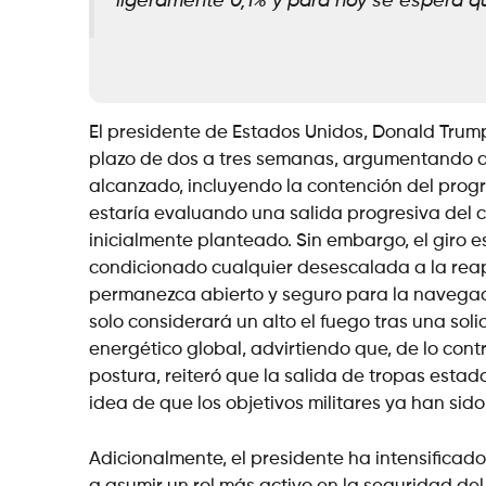
ligeramente 0,1% y para hoy se espera q
El presidente de Estados Unidos, Donald Trump,
plazo de dos a tres semanas, argumentando que
alcanzado, incluyendo la contención del progr
estaría evaluando una salida progresiva del co
inicialmente planteado. Sin embargo, el giro
condicionado cualquier desescalada a la rea
permanezca abierto y seguro para la navegaci
solo considerará un alto el fuego tras una solici
energético global, advirtiendo que, de lo con
postura, reiteró que la salida de tropas estad
idea de que los objetivos militares ya han si
Adicionalmente, el presidente ha intensificado