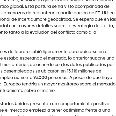
l Estrecho, señalando que Estados Unidos no continuará
gético global. Esta postura se ha visto acompañada de
s amenazas de replantear la participación de EE. UU. en
ional de incertidumbre geopolítica. Se espera que en las
ial con mayores detalles sobre la estrategia de salida,
to tanto a la evolución del conflicto como a la
mes de febrero subió ligeramente para ubicarse en el
que estaba esperando el mercado, lo anterior supone una
l mes anterior, de acuerdo con los datos publicados por
as desempleadas se ubicaron en 13.118 millones de
empleo aumentó 93.000 personas. A pesar de que haya
al Europeo tendría un mayor monitoreo sobre el mercado
friamiento sobre el mismo..
en Estados Unidos presentan un comportamiento positivo
ue el mercado empieza a tener optimismo frente a una