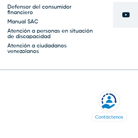
proven weight loss pills
Defensor del consumidor
financiero
herbal supplements for
Manual SAC
weight loss
weight loss
pills without diet
weight
Atención a personas en situación
de discapacidad
loss problem
most
popular weight loss
Atención a ciudadanos
venezolanos
programs
Contáctenos