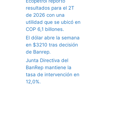
Ecopetrol reportó
resultados para el 2T
de 2026 con una
utilidad que se ubicó en
COP 6,1 billones.
El dólar abre la semana
en $3210 tras decisión
de Banrep.
Junta Directiva del
BanRep mantiene la
tasa de intervención en
12,0%.
what causes erectile
dysfunction in older