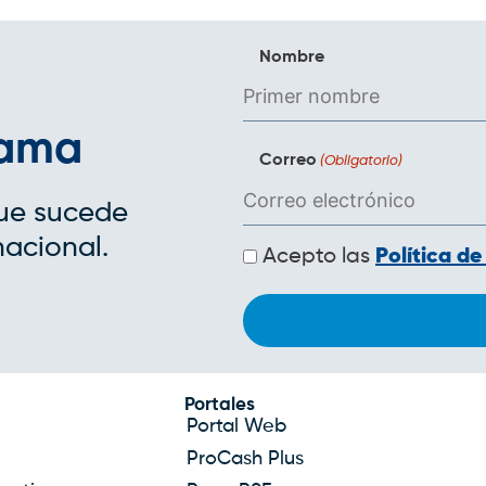
Nombre
rama
Correo
(Obligatorio)
que sucede
nacional.
Políticas
Acepto las
Política de
de
privacidad
Portales
Portal Web
ProCash Plus