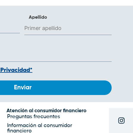
males
ephedrine
causes erectile
Apellido
dysfunction
what is
erectile dysfunction
treatment
low libido
erectile dysfunction
treatment
erectile
dysfunction cures
erectile dysfunction
 Privacidad*
treatment without
medication
erectile
dysfunction pills
walmart
kraze xl weight
loss reviews
what is the
best medical weight
Atención al consumidor financiero
Preguntas frecuentes
loss program
most
popular weight loss
Información al consumidor
financiero
programs
medically