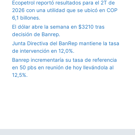
Ecopetrol reportó resultados para el 2T de
2026 con una utilidad que se ubicó en COP
6,1 billones.
El dólar abre la semana en $3210 tras
decisión de Banrep.
Junta Directiva del BanRep mantiene la tasa
de intervención en 12,0%.
Banrep incrementaría su tasa de referencia
en 50 pbs en reunión de hoy llevándola al
12,5%.
what causes erectile dysfunction in older
males
ephedrine causes erectile dysfunction
what is erectile dysfunction treatment
low