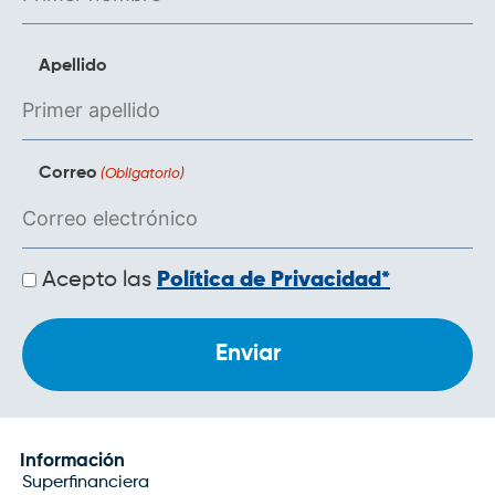
Apellido
Correo
(Obligatorio)
Políticas
Acepto las
Política de Privacidad*
de
privacidad
Información
Superfinanciera