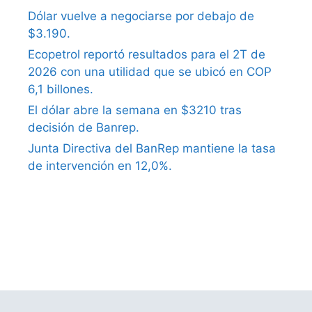
Dólar vuelve a negociarse por debajo de
$3.190.
Ecopetrol reportó resultados para el 2T de
2026 con una utilidad que se ubicó en COP
6,1 billones.
El dólar abre la semana en $3210 tras
decisión de Banrep.
Junta Directiva del BanRep mantiene la tasa
de intervención en 12,0%.
what causes erectile dysfunction in older
males
ephedrine causes erectile dysfunction
what is erectile dysfunction treatment
low
libido erectile dysfunction treatment
erectile