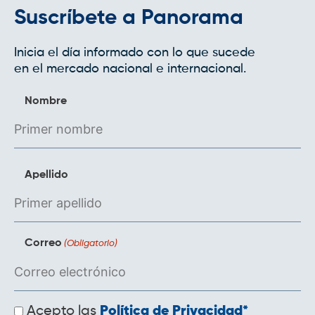
dysfunction cures
erectile dysfunction
Suscríbete a Panorama
treatment without medication
erectile
dysfunction pills walmart
kraze xl weight loss
Inicia el día informado con lo que sucede
reviews
what is the best medical weight loss
en el mercado nacional e internacional.
program
most popular weight loss programs
medically proven weight loss pills
herbal
Nombre
supplements for weight loss
weight loss pills
without diet
weight loss problem
most
popular weight loss programs
Apellido
Correo
(Obligatorio)
Políticas
Acepto las
Política de Privacidad*