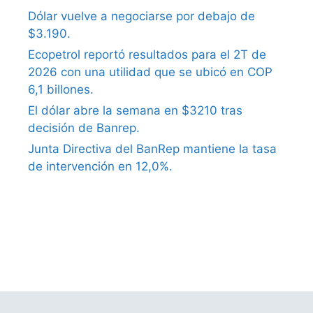
Dólar vuelve a negociarse por debajo de
$3.190.
Ecopetrol reportó resultados para el 2T de
2026 con una utilidad que se ubicó en COP
6,1 billones.
El dólar abre la semana en $3210 tras
decisión de Banrep.
Junta Directiva del BanRep mantiene la tasa
de intervención en 12,0%.
what causes erectile dysfunction in older
males
ephedrine causes erectile dysfunction
what is erectile dysfunction treatment
low
libido erectile dysfunction treatment
erectile