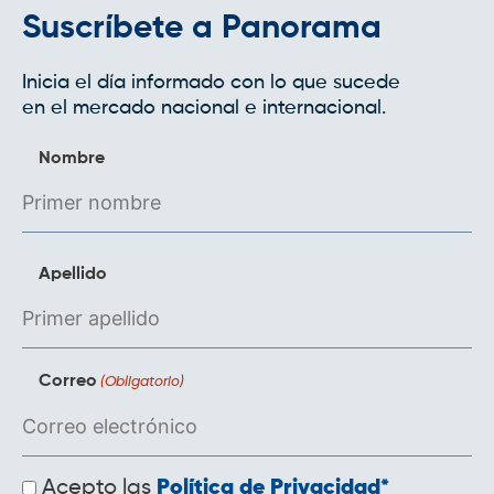
dysfunction cures
erectile dysfunction
Suscríbete a Panorama
treatment without medication
erectile
dysfunction pills walmart
kraze xl weight loss
Inicia el día informado con lo que sucede
reviews
what is the best medical weight loss
en el mercado nacional e internacional.
program
most popular weight loss programs
medically proven weight loss pills
herbal
Nombre
supplements for weight loss
weight loss pills
without diet
weight loss problem
most
popular weight loss programs
Apellido
Correo
(Obligatorio)
Políticas
Acepto las
Política de Privacidad*