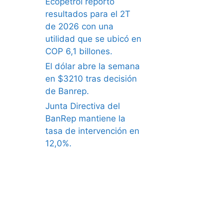
Ecopetrol reportó
resultados para el 2T
de 2026 con una
utilidad que se ubicó en
COP 6,1 billones.
El dólar abre la semana
en $3210 tras decisión
de Banrep.
Junta Directiva del
BanRep mantiene la
tasa de intervención en
12,0%.
what causes erectile
dysfunction in older