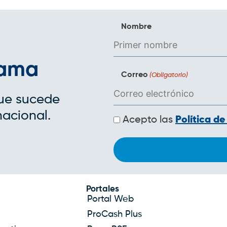
Nombre
rama
Correo
(Obligatorio)
que sucede
nacional.
Políticas
Acepto las
Política de
de
privacidad
Portales
Portal Web
ProCash Plus