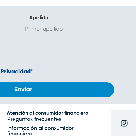
males
ephedrine
causes erectile
Apellido
dysfunction
what is
erectile dysfunction
treatment
low libido
erectile dysfunction
treatment
erectile
dysfunction cures
erectile dysfunction
 Privacidad*
treatment without
medication
erectile
dysfunction pills
walmart
kraze xl weight
loss reviews
what is the
best medical weight
Atención al consumidor financiero
Preguntas frecuentes
loss program
most
popular weight loss
Información al consumidor
financiero
programs
medically