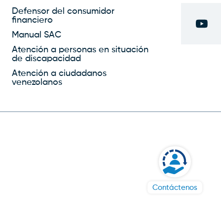
proven weight loss pills
Defensor del consumidor
financiero
herbal supplements for
Manual SAC
weight loss
weight loss
pills without diet
weight
Atención a personas en situación
de discapacidad
loss problem
most
popular weight loss
Atención a ciudadanos
venezolanos
programs
Contáctenos