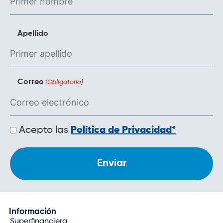
Apellido
Correo
(Obligatorio)
Políticas
Acepto las
Política de Privacidad*
de
privacidad
Información
Superfinanciera