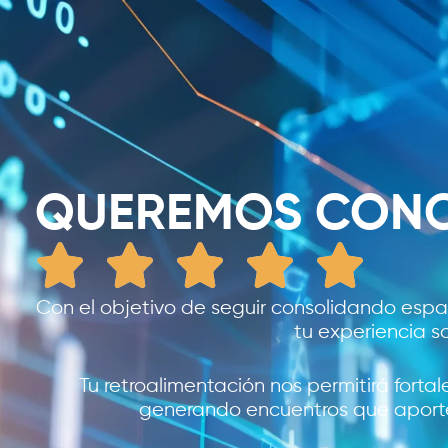
QUEREMOS CONO
Con el objetivo de seguir consolidando espac
tu experiencia s
Tu retroalimentación nos permitirá forta
generando encuentros que aporten